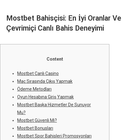
Mostbet Bahisçisi: En İyi Oranlar Ve
Çevrimiçi Canlı Bahis Deneyimi
Content
Mostbet Canlı Casino
Maç Sırasında Çıkış Yapmak
Ödeme Metodları
Oyun Hesabına Giriş Yapmak
Mostbet Başka Hizmetler De Sunuyor
Mu?
Mostbet Güvenli Mi?
Mostbet Bonusları
Mostbet Spor Bahisleri Promosyonları