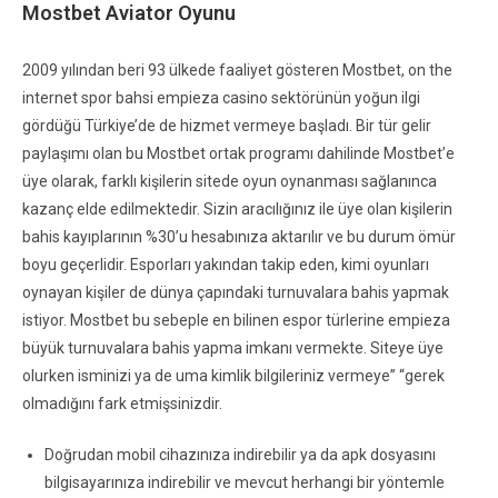
Mostbet Aviator Oyunu
2009 yılından beri 93 ülkede faaliyet gösteren Mostbet, on the
internet spor bahsi empieza casino sektörünün yoğun ilgi
gördüğü Türkiye’de de hizmet vermeye başladı. Bir tür gelir
paylaşımı olan bu Mostbet ortak programı dahilinde Mostbet’e
üye olarak, farklı kişilerin sitede oyun oynanması sağlanınca
kazanç elde edilmektedir. Sizin aracılığınız ile üye olan kişilerin
bahis kayıplarının %30’u hesabınıza aktarılır ve bu durum ömür
boyu geçerlidir. Esporları yakından takip eden, kimi oyunları
oynayan kişiler de dünya çapındaki turnuvalara bahis yapmak
istiyor. Mostbet bu sebeple en bilinen espor türlerine empieza
büyük turnuvalara bahis yapma imkanı vermekte. Siteye üye
olurken isminizi ya de uma kimlik bilgileriniz vermeye” “gerek
olmadığını fark etmişsinizdir.
Doğrudan mobil cihazınıza indirebilir ya da apk dosyasını
bilgisayarınıza indirebilir ve mevcut herhangi bir yöntemle