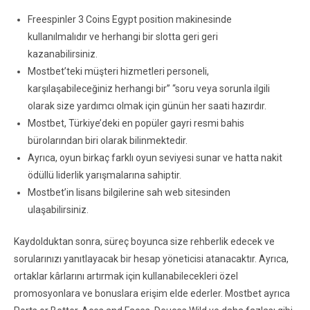
Freespinler 3 Coins Egypt position makinesinde
kullanılmalıdır ve herhangi bir slotta geri geri
kazanabilirsiniz.
Mostbet’teki müşteri hizmetleri personeli,
karşılaşabileceğiniz herhangi bir” “soru veya sorunla ilgili
olarak size yardımcı olmak için günün her saati hazırdır.
Mostbet, Türkiye’deki en popüler gayri resmi bahis
bürolarından biri olarak bilinmektedir.
Ayrıca, oyun birkaç farklı oyun seviyesi sunar ve hatta nakit
ödüllü liderlik yarışmalarına sahiptir.
Mostbet’in lisans bilgilerine sah web sitesinden
ulaşabilirsiniz.
Kaydolduktan sonra, süreç boyunca size rehberlik edecek ve
sorularınızı yanıtlayacak bir hesap yöneticisi atanacaktır. Ayrıca,
ortaklar kârlarını artırmak için kullanabilecekleri özel
promosyonlara ve bonuslara erişim elde ederler. Mostbet ayrıca