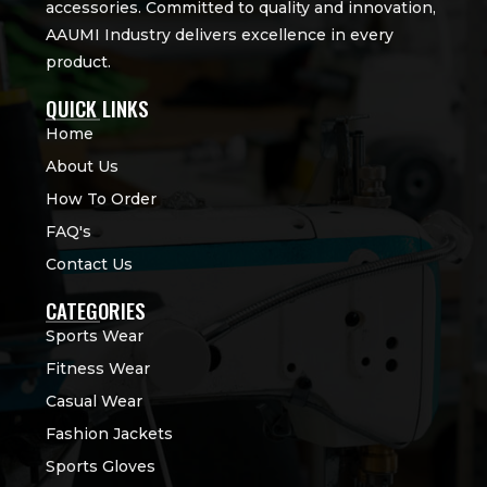
accessories. Committed to quality and innovation,
AAUMI Industry delivers excellence in every
product.
QUICK LINKS
Home
About Us
How To Order
FAQ's
Contact Us
CATEGORIES
Sports Wear
Fitness Wear
Casual Wear
Fashion Jackets
Sports Gloves