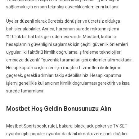
sağlamak için en son teknoloji güvenlik önlemlerini kullanır.
Üyeler düzenli olarak ücretsiz dönüşler ve ücretsiz oldukça
bahisler alabilirler. Ayrıca, harcanan sürede miktarın işlemi
%10’luk bir haftalık geri ödemesi vardır. Mostbet, kullanıcı
hesaplarının güvenliğini sağlamak için çeşitli güvenlik önlemleri
uygular. İki faktörlü kimlik doğrulama, şifreleme teknolojileri
empieza düzenli” “güvenlik taramaları gibi önlemler alınmaktadır.
Hesap kapatma işlemleri için müşteri hizmetleri ile iletişime
geçerek, gerekli adımları takip edebilirsiniz. Hesap kapatma
işlemi genellikle kullanıcının kimlik doğrulaması gerektirir ve kısa
sürede tamamlanır.
Mostbet Hoş Geldin Bonusunuzu Alın
Mostbet Sportsbook, rulet, bakara, black jack, poker ve TV SET
oyunları gibi popüler oyunlar da dahil olmak üzere canlı dağıtıcı