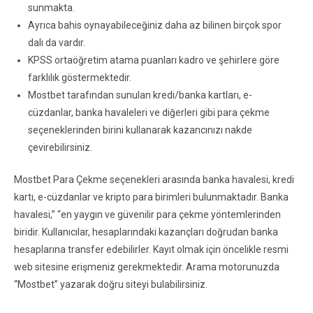
sunmakta.
Ayrıca bahis oynayabileceğiniz daha az bilinen birçok spor
dalı da vardır.
KPSS ortaöğretim atama puanları kadro ve şehirlere göre
farklılık göstermektedir.
Mostbet tarafından sunulan kredi/banka kartları, e-
cüzdanlar, banka havaleleri ve diğerleri gibi para çekme
seçeneklerinden birini kullanarak kazancınızı nakde
çevirebilirsiniz.
Mostbet Para Çekme seçenekleri arasında banka havalesi, kredi
kartı, e-cüzdanlar ve kripto para birimleri bulunmaktadır. Banka
havalesi,” “en yaygın ve güvenilir para çekme yöntemlerinden
biridir. Kullanıcılar, hesaplarındaki kazançları doğrudan banka
hesaplarına transfer edebilirler. Kayıt olmak için öncelikle resmi
web sitesine erişmeniz gerekmektedir. Arama motorunuzda
“Mostbet” yazarak doğru siteyi bulabilirsiniz.