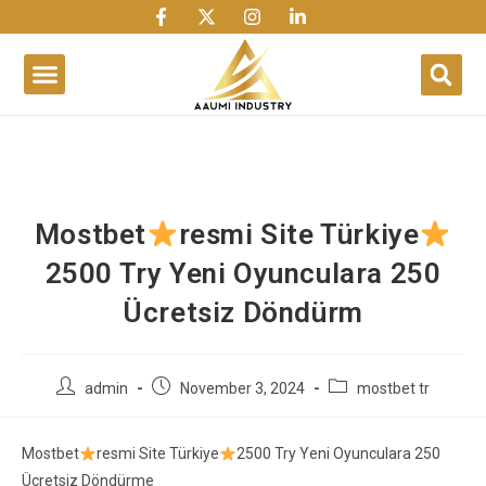
1win
1 win
1 win az
lusky jet
Mostbet
resmi Site Türkiye
2500 Try Yeni Oyunculara 250
Ücretsiz Döndürm
admin
November 3, 2024
mostbet tr
Mostbet
resmi Site Türkiye
2500 Try Yeni Oyunculara 250
Ücretsiz Döndürme