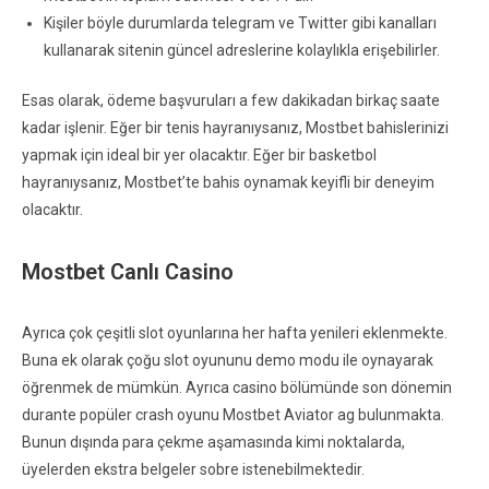
Kişiler böyle durumlarda telegram ve Twitter gibi kanalları
kullanarak sitenin güncel adreslerine kolaylıkla erişebilirler.
Esas olarak, ödeme başvuruları a few dakikadan birkaç saate
kadar işlenir. Eğer bir tenis hayranıysanız, Mostbet bahislerinizi
yapmak için ideal bir yer olacaktır. Eğer bir basketbol
hayranıysanız, Mostbet’te bahis oynamak keyifli bir deneyim
olacaktır.
Mostbet Canlı Casino
Ayrıca çok çeşitli slot oyunlarına her hafta yenileri eklenmekte.
Buna ek olarak çoğu slot oyununu demo modu ile oynayarak
öğrenmek de mümkün. Ayrıca casino bölümünde son dönemin
durante popüler crash oyunu Mostbet Aviator ag bulunmakta.
Bunun dışında para çekme aşamasında kimi noktalarda,
üyelerden ekstra belgeler sobre istenebilmektedir.