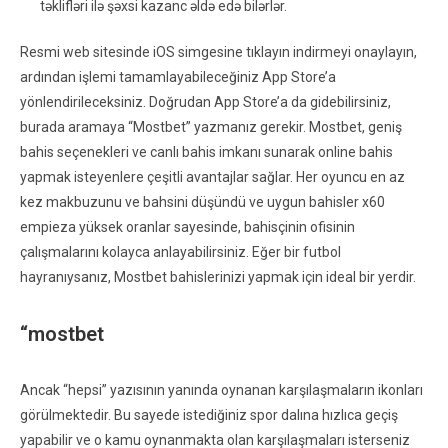
təklifləri ilə şəxsi kazanc əldə edə bilərlər.
Resmi web sitesinde iOS simgesine tıklayın indirmeyi onaylayın,
ardından işlemi tamamlayabileceğiniz App Store’a
yönlendirileceksiniz. Doğrudan App Store’a da gidebilirsiniz,
burada aramaya “Mostbet” yazmanız gerekir. Mostbet, geniş
bahis seçenekleri ve canlı bahis imkanı sunarak online bahis
yapmak isteyenlere çeşitli avantajlar sağlar. Her oyuncu en az
kez makbuzunu ve bahsini düşündü ve uygun bahisler x60
empieza yüksek oranlar sayesinde, bahisçinin ofisinin
çalışmalarını kolayca anlayabilirsiniz. Eğer bir futbol
hayranıysanız, Mostbet bahislerinizi yapmak için ideal bir yerdir.
“mostbet
Ancak “hepsi” yazısının yanında oynanan karşılaşmaların ikonları
görülmektedir. Bu sayede istediğiniz spor dalına hızlıca geçiş
yapabilir ve o kamu oynanmakta olan karşılaşmaları isterseniz