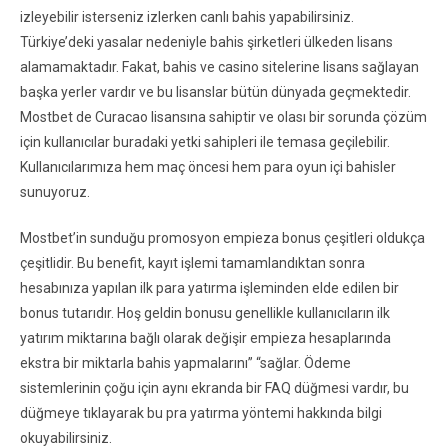
izleyebilir isterseniz izlerken canlı bahis yapabilirsiniz.
Türkiye’deki yasalar nedeniyle bahis şirketleri ülkeden lisans
alamamaktadır. Fakat, bahis ve casino sitelerine lisans sağlayan
başka yerler vardır ve bu lisanslar bütün dünyada geçmektedir.
Mostbet de Curacao lisansına sahiptir ve olası bir sorunda çözüm
için kullanıcılar buradaki yetki sahipleri ile temasa geçilebilir.
Kullanıcılarımıza hem maç öncesi hem para oyun içi bahisler
sunuyoruz.
Mostbet’in sunduğu promosyon empieza bonus çeşitleri oldukça
çeşitlidir. Bu benefit, kayıt işlemi tamamlandıktan sonra
hesabınıza yapılan ilk para yatırma işleminden elde edilen bir
bonus tutarıdır. Hoş geldin bonusu genellikle kullanıcıların ilk
yatırım miktarına bağlı olarak değişir empieza hesaplarında
ekstra bir miktarla bahis yapmalarını” “sağlar. Ödeme
sistemlerinin çoğu için aynı ekranda bir FAQ düğmesi vardır, bu
düğmeye tıklayarak bu pra yatırma yöntemi hakkında bilgi
okuyabilirsiniz.