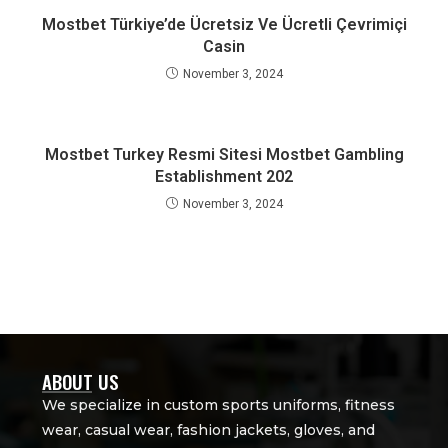
Mostbet Türkiye’de Ücretsiz Ve Ücretli Çevrimiçi
Casin
November 3, 2024
Mostbet Turkey Resmi Sitesi Mostbet Gambling
Establishment 202
November 3, 2024
ABOUT US
We specialize in custom sports uniforms, fitness
wear, casual wear, fashion jackets, gloves, and