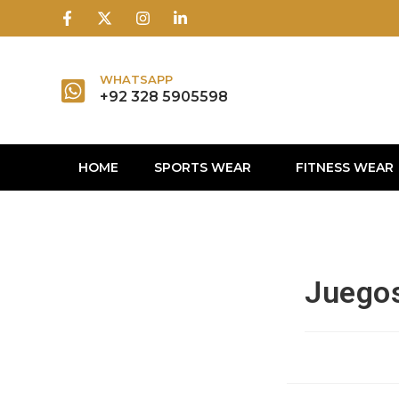
1win
1 win
1 win az
lusky jet
WHATSAPP
+92 328 5905598
HOME
SPORTS WEAR
FITNESS WEAR
Juegos