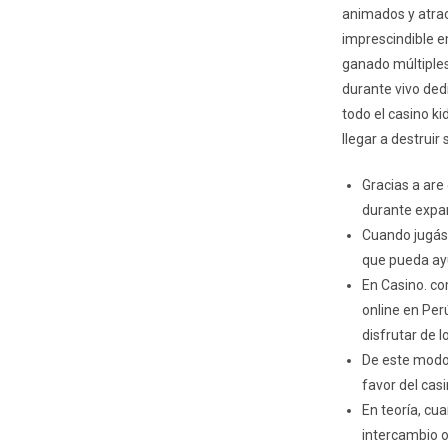
animados y atrac
imprescindible e
ganado múltiples
durante vivo de
todo el casino k
llegar a destruir 
Gracias a are 
durante expan
Cuando jugás 
que pueda ayu
En Casino. co
online en Pe
disfrutar de 
De este modos
favor del cas
En teoría, cu
intercambio o