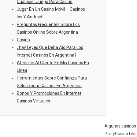
Cualquier Juego Para Casino
Jugar En Un Casino Móvil – Casinos
Ios Y Android
Preguntas Frecuentes Sobre Los
Casinos Online Sobre Argentina
Casino
¿hay Leyes Que Deba Ajo Para Los
Internet Casinos En Argentina?
Atención Al Cliente En Mis Casinos En
Línea
Herramientas Sobre Confianza Para
Seleccionar Casinos En Argentina
Bonos Y Promociones En Internet
Casinos Virtuales
Algunos casinos 
PartyCasino LiveP