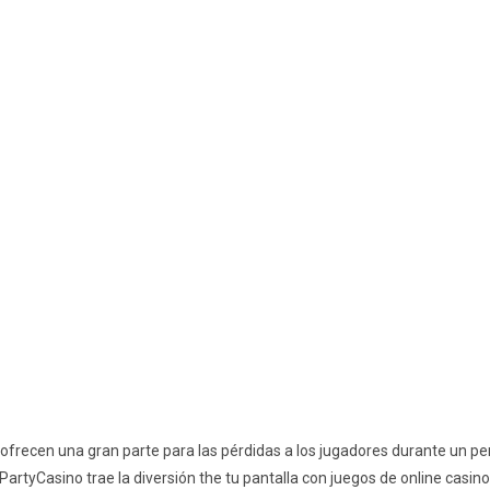
ofrecen una gran parte para las pérdidas a los jugadores durante un per
artyCasino trae la diversión the tu pantalla con juegos de online casino