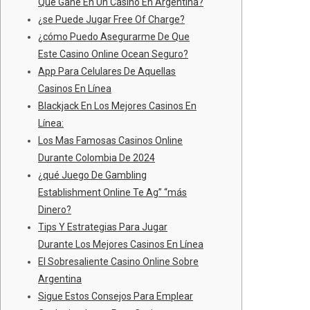
Que Gane En Un Casino En Argentina?
¿se Puede Jugar Free Of Charge?
¿cómo Puedo Asegurarme De Que
Este Casino Online Ocean Seguro?
App Para Celulares De Aquellas
Casinos En Línea
Blackjack En Los Mejores Casinos En
Línea:
Los Mas Famosas Casinos Online
Durante Colombia De 2024
¿qué Juego De Gambling
Establishment Online Te Ag” “más
Dinero?
Tips Y Estrategias Para Jugar
Durante Los Mejores Casinos En Línea
El Sobresaliente Casino Online Sobre
Argentina
Sigue Estos Consejos Para Emplear