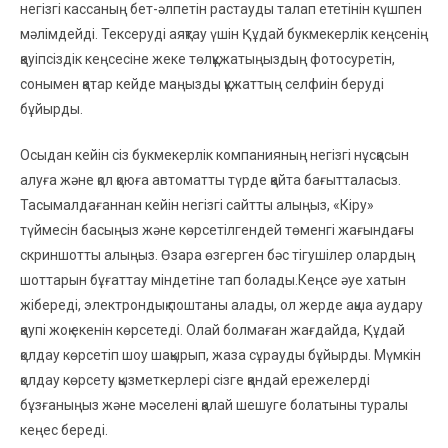
негізгі кассаның бет-әлпетін растауды талап ететінін күшпен
мәлімдейді. Тексеруді аяқтау үшін Құдай букмекерлік кеңсенің
қауіпсіздік кеңсесіне жеке төлқұжатыңыздың фотосуретін,
сонымен қатар кейде маңызды құжаттың селфиін беруді
бұйырды.
Осыдан кейін сіз букмекерлік компанияның негізгі нұсқасын
алуға және қол қоюға автоматты түрде қайта бағытталасыз.
Тасымалдағаннан кейін негізгі сайтты алыңыз, «Кіру»
түймесін басыңыз және көрсетілгендей төменгі жағындағы
скриншотты алыңыз. Өзара өзгерген бәс тігушілер олардың
шоттарын бұғаттау міндетіне тап болады.Кеңсе әуе хатын
жібереді, электрондық поштаны алады, ол жерде ақша аудару
қаупі жоқ екенін көрсетеді. Олай болмаған жағдайда, Құдай
қолдау көрсетіп шоу шақырып, жаза сұрауды бұйырды. Мүмкін
қолдау көрсету қызметкерлері сізге қандай ережелерді
бұзғаныңыз және мәселені қалай шешуге болатыны туралы
кеңес береді.