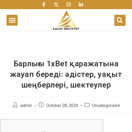
1win
1 win
1 win az
lusky jet
Барлығы 1xBet қаражатына
жауап береді: әдістер, уақыт
шеңберлері, шектеулер
admin
October 28, 2024
Uncategorized