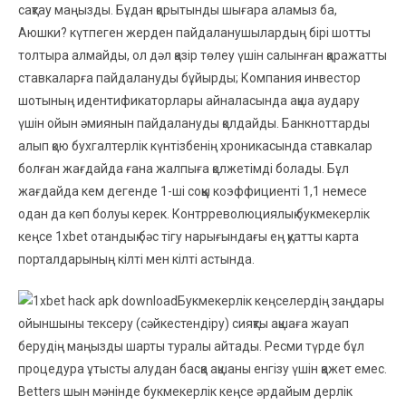
сақтау маңызды. Бұдан қорытынды шығара аламыз ба,
Аюшки? күтпеген жерден пайдаланушылардың бірі шотты
толтыра алмайды, ол дәл қазір төлеу үшін салынған қаражатты
ставкаларға пайдалануды бұйырды; Компания инвестор
шотының идентификаторлары айналасында ақша аудару
үшін ойын әмиянын пайдалануды қолдайды. Банкноттарды
алып қою бухгалтерлік күнтізбенің хроникасында ставкалар
болған жағдайда ғана жалпыға қолжетімді болады. Бұл
жағдайда кем дегенде 1-ші соққы коэффициенті 1,1 немесе
одан да көп болуы керек. Контрреволюциялық букмекерлік
кеңсе 1xbet отандық бәс тігу нарығындағы ең қуатты карта
порталдарының кілті мен кілті астында.
Букмекерлік кеңселердің заңдары
ойыншыны тексеру (сәйкестендіру) сияқты ақшаға жауап
берудің маңызды шарты туралы айтады. Ресми түрде бұл
процедура ұтысты алудан басқа ақшаны енгізу үшін қажет емес.
Betters шын мәнінде букмекерлік кеңсе әрдайым дерлік