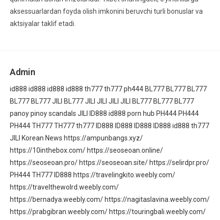
aksessuarlardan foyda olish imkonini beruvchi turli bonuslar va
aktsiyalar taklif etadi.
Admin
id888
id888
id888
id888
th777
th777
ph444
BL777
BL777
BL777
BL777
BL777
JILI
BL777
JILI
JILI
JILI
JILI
BL777
BL777
BL777
panoy
pinoy scandals
JILI
ID888
id888
porn hub
PH444
PH444
PH444
TH777
TH777
th777
ID888
ID888
ID888
ID888
id888
th777
JILI
Korean News
https://ampunbangs.xyz/
https://10inthebox.com/
https://seoseoan.online/
https://seoseoan.pro/
https://seoseoan.site/
https://selirdpr.pro/
PH444
TH777
ID888
https://travelingkito.weebly.com/
https://travelthewolrd.weebly.com/
https://bernadya.weebly.com/
https://nagitaslavina.weebly.com/
https://prabgibran.weebly.com/
https://touringbali.weebly.com/