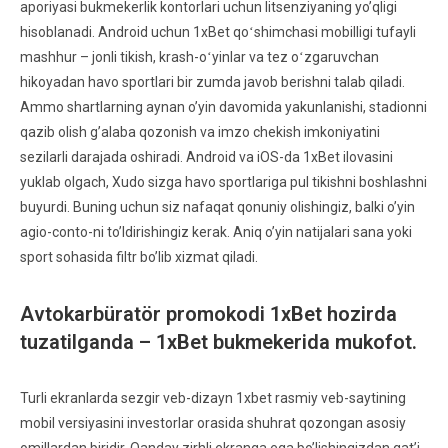
aporiyasi bukmekerlik kontorlari uchun litsenziyaning yo’qligi
hisoblanadi. Android uchun 1xBet qoʻshimchasi mobilligi tufayli
mashhur – jonli tikish, krash-oʻyinlar va tez oʻzgaruvchan
hikoyadan havo sportlari bir zumda javob berishni talab qiladi.
Ammo shartlarning aynan o’yin davomida yakunlanishi, stadionni
qazib olish g’alaba qozonish va imzo chekish imkoniyatini
sezilarli darajada oshiradi. Android va iOS-da 1xBet ilovasini
yuklab olgach, Xudo sizga havo sportlariga pul tikishni boshlashni
buyurdi. Buning uchun siz nafaqat qonuniy olishingiz, balki o’yin
agio-conto-ni to’ldirishingiz kerak. Aniq o’yin natijalari sana yoki
sport sohasida filtr bo’lib xizmat qiladi.
Avtokarbüratör promokodi 1xBet hozirda
tuzatilganda – 1xBet bukmekerida mukofot.
Turli ekranlarda sezgir veb-dizayn 1xbet rasmiy veb-saytining
mobil versiyasini investorlar orasida shuhrat qozongan asosiy