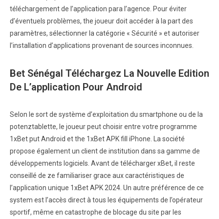
téléchargement de l’application para l’agence. Pour éviter
d’éventuels problèmes, the joueur doit accéder à la part des
paramètres, sélectionner la catégorie « Sécurité » et autoriser
l’installation d’applications provenant de sources inconnues.
Bet Sénégal Téléchargez La Nouvelle Edition
De L’application Pour Android
Selon le sort de système d’exploitation du smartphone ou de la
potenztablette, le joueur peut choisir entre votre programme
1xBet put Android et the 1xBet APK fill iPhone. La société
propose également un client de institution dans sa gamme de
développements logiciels. Avant de télécharger xBet, il reste
conseillé de ze familiariser grace aux caractéristiques de
l’application unique 1xBet APK 2024. Un autre préférence de ce
system est l’accès direct à tous les équipements de l’opérateur
sportif, même en catastrophe de blocage du site par les