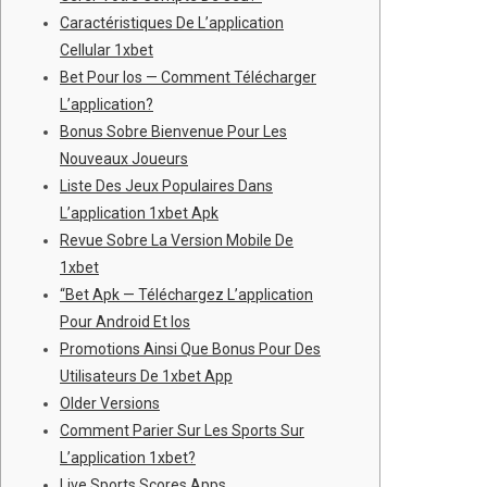
Caractéristiques De L’application
Cellular 1xbet
Bet Pour Ios — Comment Télécharger
L’application?
Bonus Sobre Bienvenue Pour Les
Nouveaux Joueurs
Liste Des Jeux Populaires Dans
L’application 1xbet Apk
Revue Sobre La Version Mobile De
1xbet
“Bet Apk — Téléchargez L’application
Pour Android Et Ios
Promotions Ainsi Que Bonus Pour Des
Utilisateurs De 1xbet App
Older Versions
Comment Parier Sur Les Sports Sur
L’application 1xbet?
Live Sports Scores Apps