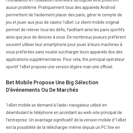
l’installation et l’utilisation ultérieure du logiciel eine poseront
aucun problème. Pratiquement tous des appareils Android
permettent de facilement placer des paris, gérer le compte de
jeu et jouer aux jeux de casino 1xBet. Le client mobile original
permet de relever tous les défis, facilitant ainsi les paris sportifs
ainsi que jeux de devices à sous. De nombreux joueurs préfèrent
souvent utiliser leur smartphone pour jouer à leurs machines à
sous préférées sans vouloir surcharger leurs appareils dos des
applications supplémentaires. Pour cela, the principal opérateur
sportif 1xBet propose une version légère man site officiel.
Bet Mobile Propose Une Big Sélection
D’événements Ou De Marchés
1xBet mobile se demand à l’aide i navigateur utilisé en
déambulant le téléphone en accédant au web-site principal de
l’entreprise. Un avantage significatif de la version mobile d’1xBet
est la possibilité de la télécharger même depuis un PC fixe en