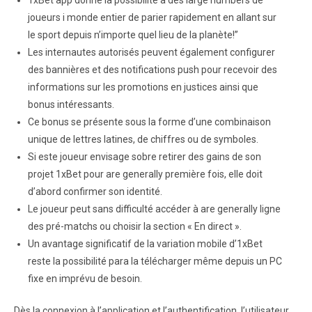
1xBet app donne la possibilité à des large numbers de
joueurs i monde entier de parier rapidement en allant sur
le sport depuis n’importe quel lieu de la planète!”
Les internautes autorisés peuvent également configurer
des bannières et des notifications push pour recevoir des
informations sur les promotions en justices ainsi que
bonus intéressants.
Ce bonus se présente sous la forme d’une combinaison
unique de lettres latines, de chiffres ou de symboles.
Si este joueur envisage sobre retirer des gains de son
projet 1xBet pour are generally première fois, elle doit
d’abord confirmer son identité.
Le joueur peut sans difficulté accéder à are generally ligne
des pré-matchs ou choisir la section « En direct ».
Un avantage significatif de la variation mobile d’1xBet
reste la possibilité para la télécharger même depuis un PC
fixe en imprévu de besoin.
Dès la connexion à l’application et l’authentification, l’utilisateur