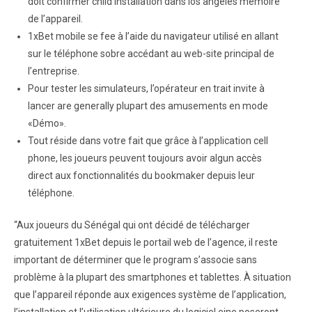
doit confirmer child installation dans los angeles mémoire
de l’appareil.
1xBet mobile se fee à l’aide du navigateur utilisé en allant
sur le téléphone sobre accédant au web-site principal de
l’entreprise.
Pour tester les simulateurs, l’opérateur en trait invite à
lancer are generally plupart des amusements en mode
«Démo».
Tout réside dans votre fait que grâce à l’application cell
phone, les joueurs peuvent toujours avoir algun accès
direct aux fonctionnalités du bookmaker depuis leur
téléphone.
“Aux joueurs du Sénégal qui ont décidé de télécharger
gratuitement 1xBet depuis le portail web de l’agence, il reste
important de déterminer que le program s’associe sans
problème à la plupart des smartphones et tablettes. À situation
que l’appareil réponde aux exigences système de l’application,